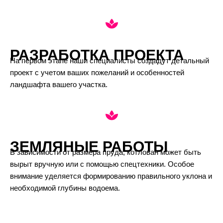
РАЗРАБОТКА ПРОЕКТА
На первом этапе наши специалисты создадут детальный
проект с учетом ваших пожеланий и особенностей
ландшафта вашего участка.
ЗЕМЛЯНЫЕ РАБОТЫ
В зависимости от размера пруда, котлован может быть
вырыт вручную или с помощью спецтехники. Особое
внимание уделяется формированию правильного уклона и
необходимой глубины водоема.