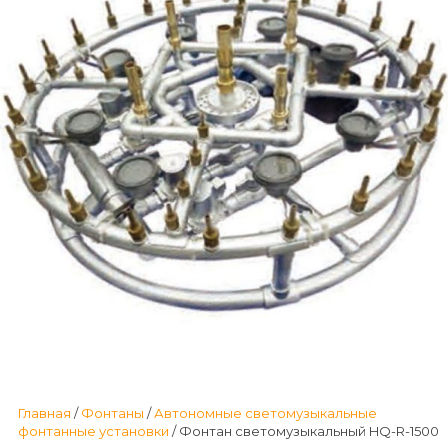
Главная
/
Фонтаны
/
Автономные светомузыкальные
фонтанные установки
/ Фонтан светомузыкальный HQ-R-1500